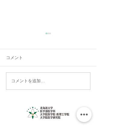
コメント
コメントを追加…
6月10日（水）歓送迎会を
医学展出展のお
行いました！
―「未来につな
の健康を考えよ
者募集中