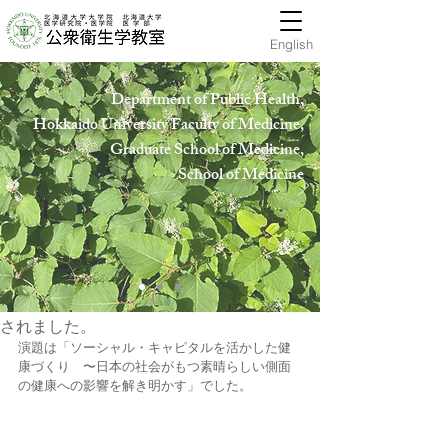
English
Department of Public Health,
Hokkaido University Faculty of Medicine,
Graduate School of Medicine,
School of Medicin
e
publichealth-offic
2016年6月1日
「ハーバード公衆衛生大学院学部長・教授
Ichiro Kawachi先生」特別セミナーが開催
されました。
演題は「ソーシャル・キャピタルを活かした健
康づくり　〜日本の社会がもつ素晴らしい側面
の健康への影響を解き明かす」でした。