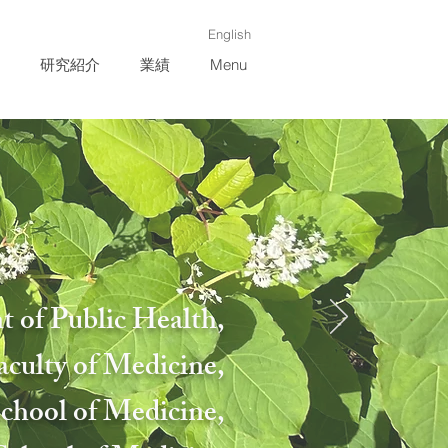
English
研究紹介
業績
Menu
 of Public Health,
culty of Medicine,
chool of Medicine,