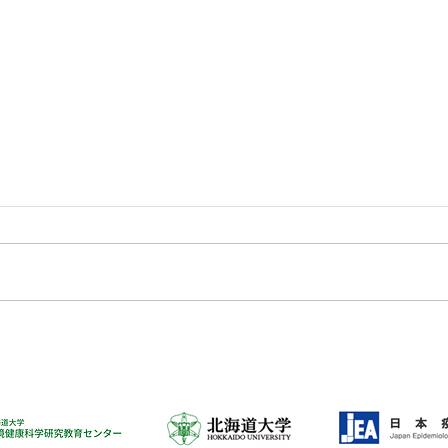
6月10日（水）歓送迎会を行
医学
いました！
来に
えよ