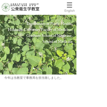
English
Department of Public Health,
Hokkaido University Faculty of Medicine,
Graduate School of Medicine,
School of Medicin
e
publichealth-offic
2017年11月20日
11月18日（土）北海道公衆衛生学会が行わ
れました。
今年は当教室で事務局を担当致しました。