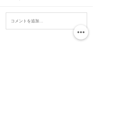
コメントを追加…
6月10日（水）歓送迎会を
医学展出展のお
行いました！
―「未来につな
の健康を考えよ
者募集中