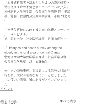
「血液透析患者を対象とした２つの臨床研究〜
透析低血圧症の予測とサルコペニアへの介入」
札幌医科大学医学部　公衆衛生学講座 同　循環
器・腎臓・代謝内分泌内科学講座　小山 雅之先
生
「自然災害時における被災者の健康とソーシャ
ル・キャピタル」
旭川医科大学　社会医学講座　佐藤 遊洋先生
「Lifestyles and health survey among the 
elderly in the rural area of central China」
北海道大学大学院医学研究院　社会医学分野　
公衆衛生学教室　趙　文静先生
先生方の御発表後、参加者による活発な討論が
行われ、大変有意義なセミナーとなりました。
この度のご講演、誠にありがとうございまし
た。
イベント
すべて表示
最新記事