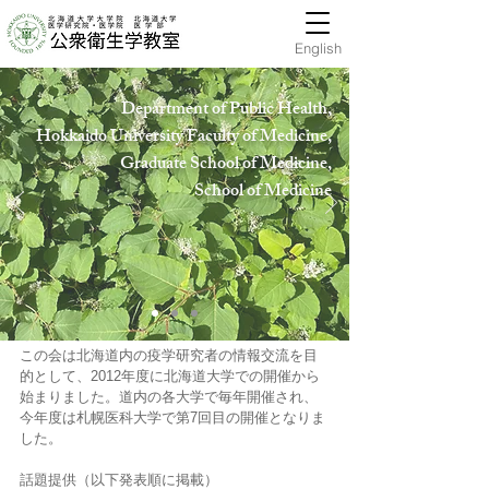
English
Department of Public Health,
Hokkaido University Faculty of Medicine,
Graduate School of Medicine,
School of Medicin
e
publichealth-offic
2019年1月28日
11月27日（火）第7回北海道疫学交流会が開
催されました。
この会は北海道内の疫学研究者の情報交流を目
的として、2012年度に北海道大学での開催から
始まりました。道内の各大学で毎年開催され、
今年度は札幌医科大学で第7回目の開催となりま
した。
話題提供（以下発表順に掲載）