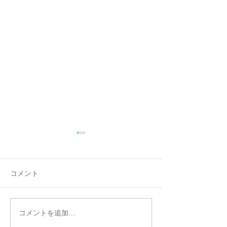
コメント
コメントを追加…
6月10日（水）歓送迎会を
医学展出展のお
行いました！
―「未来につな