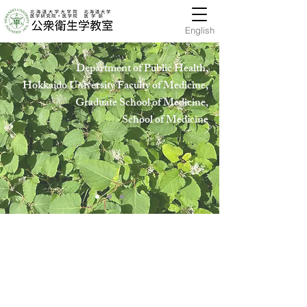
English
Department of Public Health,
Hokkaido University Faculty of Medicine,
Graduate School of Medicine,
School of Medicin
e
publichealth-offic
2019年6月25日
6月21日（金）教室送別会が行われました。
中村幸志先生の送別会を行いました。