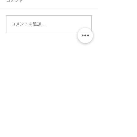
コメント
コメントを追加…
6月10日（水）歓送迎会を
医学展出展のお
行いました！
―「未来につな
の健康を考えよ
者募集中