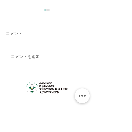
コメント
コメントを追加…
6月10日（水）歓送迎会を
医学展出展のお
行いました！
―「未来につな
の健康を考えよ
者募集中