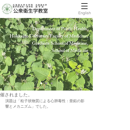
English
Department of Public Health,
Hokkaido University Faculty of Medicine,
Graduate School of Medicine,
School of Medicin
e
publichealth-offic
2019年7月31日
7月31日（水）「中国河南省・新郷医学院公
衆衛生学院 呉衛東先生」特別セミナーが開
催されました。
演題は「粒子状物質による心肺毒性：亜鉛の影
響とメカニズム」でした。