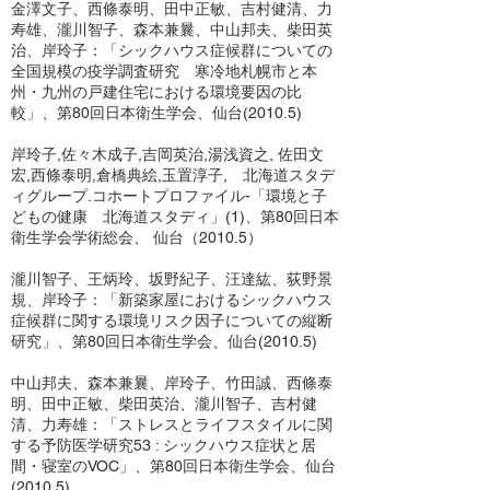
金澤文子、西條泰明、田中正敏、吉村健清、力
寿雄、瀧川智子、森本兼曩、中山邦夫、柴田英
治、岸玲子：「シックハウス症候群についての
全国規模の疫学調査研究 寒冷地札幌市と本
州・九州の戸建住宅における環境要因の比
較」、第80回日本衛生学会、仙台(2010.5)
岸玲子,佐々木成子,吉岡英治,湯浅資之, 佐田文
宏,西條泰明,倉橋典絵,玉置淳子, 北海道スタデ
ィグループ.コホートプロファイル-「環境と子
どもの健康 北海道スタディ」(1)、第80回日本
衛生学会学術総会、 仙台（2010.5）
瀧川智子、王炳玲、坂野紀子、汪達紘、荻野景
規、岸玲子：「新築家屋におけるシックハウス
症候群に関する環境リスク因子についての縦断
研究」、第80回日本衛生学会、仙台(2010.5)
中山邦夫、森本兼曩、岸玲子、竹田誠、西條泰
明、田中正敏、柴田英治、瀧川智子、吉村健
清、力寿雄：「ストレスとライフスタイルに関
する予防医学研究53 : シックハウス症状と居
間・寝室のVOC」、第80回日本衛生学会、仙台
(2010.5)