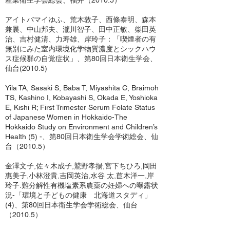
産業衛生学会総会、福井（2010.5）
アイトバマイゆふ、荒木敦子、西條泰明、森本
兼曩、中山邦夫、瀧川智子、田中正敏、柴田英
治、吉村健清、力寿雄、岸玲子：「喫煙者の有
無別にみた室内環境化学物質濃度とシックハウ
ス症候群の自覚症状」、第80回日本衛生学会、
仙台(2010.5)
Yila TA, Sasaki S, Baba T, Miyashita C, Braimoh
TS, Kashino I, Kobayashi S, Okada E, Yoshioka
E, Kishi R; First Trimester Serum Folate Status
of Japanese Women in Hokkaido-The
Hokkaido Study on Environment and Children’s
Health (5) -、第80回日本衛生学会学術総会、仙
台（2010.5）
金澤文子,佐々木成子,鷲野孝揚,宮下ちひろ,岡田
惠美子,小林澄貴,吉岡英治,水谷 太,苣木洋一,岸
玲子.難分解性有機塩素系農薬の妊婦への曝露状
況-「環境と子どもの健康 北海道スタディ」
(4)、第80回日本衛生学会学術総会、仙台
（2010.5）