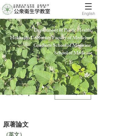
English
Department of Public Health,
Hokkaido University Faculty of Medicine,
Graduate School of Medicine,
School of Medicin
e
2010年
業績Top
原著論文
（英文）