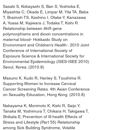
Sasaki S, Kobayashi S, Ban S, Yoshioka E,
Miyashita C, Okada E, Limpar M, Yila TA, Baba
T, Braimoh TS, Kashino I, Otake Y, Kanazawa
A, Yuasa M, Kajiwara J, Todaka T, Kishi R.
Relationship between AhR gene
polymorphisms and dioxin concentrations in
maternal blood- Hokkaido Study on
Environment and Children’s Health-. 2010 Joint
Conference of International Society of
Exposure Science & International Society for
Environmental Epidemiology (ISES-ISEE 2010).
Seoul, Korea. (2010.8)
Masuno K, Kudo R, Hanley S, Tsushima R.
Supporting Women to Increase Cervical
Cancer Screening Rates. 4th Asian Conference
on Sexuality Education, Hong Kong. (2010.8)
Nakayama K, Morimoto K, Kishi R, Saijo Y,
Tanaka M, Yoshimura T, Chikara H, Takigawa T,
Shibata E; Prevention of Ill-health Effects of
Stress and Lifestyle (Part 55) Relationship
among Sick Building Syndrome, Volatile