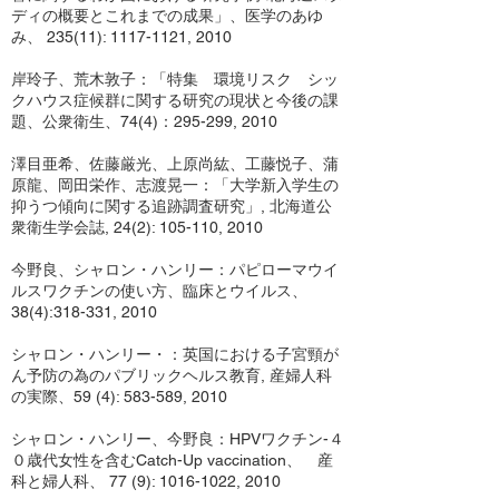
ディの概要とこれまでの成果」、医学のあゆ
み、 235(11):
1117-1121
, 2010
岸玲子、荒木敦子：「特集 環境リスク シッ
クハウス症候群に関する研究の現状と今後の課
題、公衆衛生、74(4)：295-299, 2010
澤目亜希、佐藤厳光、上原尚紘、工藤悦子、蒲
原龍、岡田栄作、志渡晃一：「大学新入学生の
抑うつ傾向に関する追跡調査研究」, 北海道公
衆衛生学会誌, 24(2): 105-110, 2010
今野良、シャロン・ハンリー：パピローマウイ
ルスワクチンの使い方、臨床とウイルス、
38(4):318-331, 2010
シャロン・ハンリー・：英国における子宮頸が
ん予防の為のパブリックヘルス教育, 産婦人科
の実際、59 (4): 583-589, 2010
シャロン・ハンリー、今野良：HPVワクチン-４
０歳代女性を含むCatch-Up vaccination、 産
科と婦人科、 77 (9):
1016-1022
, 2010