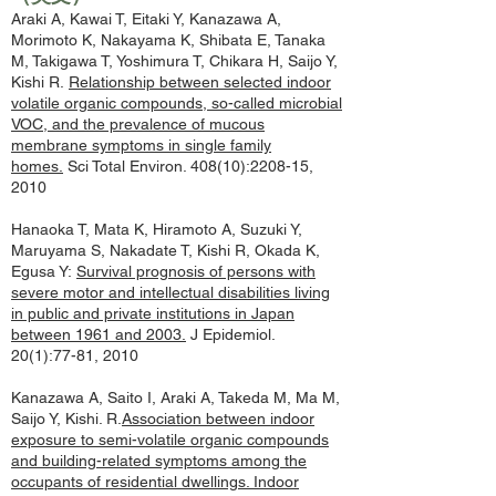
Araki A, Kawai T, Eitaki Y, Kanazawa A,
Morimoto K, Nakayama K, Shibata E, Tanaka
M, Takigawa T, Yoshimura T, Chikara H, Saijo Y,
Kishi R.
Relationship between selected indoor
volatile organic compounds, so-called microbial
VOC, and the prevalence of mucous
membrane symptoms in single family
homes.
Sci Total Environ. 408(10):2208-15,
2010
Hanaoka T, Mata K, Hiramoto A, Suzuki Y,
Maruyama S, Nakadate T, Kishi R, Okada K,
Egusa Y:
Survival prognosis of persons with
severe motor and intellectual disabilities living
in public and private institutions in Japan
between 1961 and 2003.
J Epidemiol.
20(1):77-81, 2010
Kanazawa A, Saito I, Araki A, Takeda M, Ma M,
Saijo Y, Kishi. R.
Association between indoor
exposure to semi-volatile organic compounds
and building-related symptoms among the
occupants of residential dwellings. Indoor