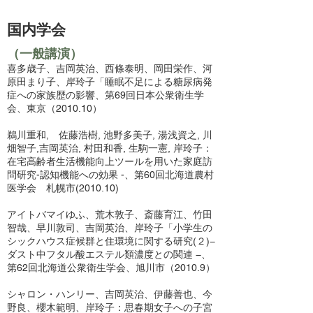
国内学会
（一般講演）
喜多歳子、吉岡英治、西條泰明、岡田栄作、河
原田まり子、岸玲子「睡眠不足による糖尿病発
症への家族歴の影響、第69回日本公衆衛生学
会、東京（2010.10）
鵜川重和, 佐藤浩樹, 池野多美子, 湯浅資之, 川
畑智子,吉岡英治, 村田和香, 生駒一憲, 岸玲子：
在宅高齢者生活機能向上ツールを用いた家庭訪
問研究-認知機能への効果 -、第60回北海道農村
医学会 札幌市(2010.10)
アイトバマイゆふ、荒木敦子、斎藤育江、竹田
智哉、早川敦司、吉岡英治、岸玲子「小学生の
シックハウス症候群と住環境に関する研究(２)−
ダスト中フタル酸エステル類濃度との関連 −、
第62回北海道公衆衛生学会、旭川市（2010.9）
シャロン・ハンリー、吉岡英治、伊藤善也、今
野良、櫻木範明、岸玲子：思春期女子への子宮