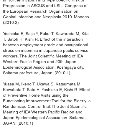
in Northern Japan and Type Specific Risk of
Progression in ASCUS and LSIL. Congress of
the European Research Organisation on
Genital Infection and Neoplasia 2010. Monaco.
(2010.2)
Yoshioka E, Saijo Y, Fukui T, Kawarada M, Kita
T, Satoh H, Kishi R. Effect of the interaction
between employment grade and occupational
stress on insomnia in Japanese public service
workers. The Joint Scientific Meeting of IEA
Western Pacific Region and 20th Japan
Epidemiological Association, Koshigaya city,
Saitama prefecture, Japan. (2010.1)
Yuasa M, Ikeno T, Ukawa S, Katsumata M,
Kawabata T, Sato H, Yoshioka E, Kishi R. Effect
of Preventive Home Visits using the
Functioning Improvement Tool for the Elderly: a
Randomized Control Trial. The Joint Scientific
Meeting of IEA Western Pacific Region and
Japan Epidemiological Association. Saitama,
JAPAN. (2010.1)