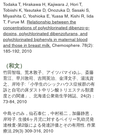
Todaka T, Hirakawa H, Kajiwara J, Hori T,
Tobiishi K, Yasutake D, Onozuka D, Sasaki S,
Miyashita C, Yoshioka E, Yuasa M, Kishi R, Iida
T, Furue M.
Relationship between the
concentrations of polychlorinated dibenzo-p-
dioxins, polychlorinated dibenzofurans, and
polychlorinated biphenyls in maternal blood
and those in breast milk.
Chemosphere. 78(2):
185-192, 2010
（和文）
竹田智哉、荒木敦子、アイツバマイゆふ、斎藤
育江、早川敦司、吉岡英治、金澤文子、湯浅資
之、岸玲子:「小学生のシックハウス症候群の有
訴と自宅の床ダスト中リン酸トリエステル類濃
度との関連」、北海道公衆衛生学雑誌、24(2)：
73-84, 2010
中島そのみ，仙石泰仁，中村裕二，加藤静恵，
岸玲子. 生後6ヶ月児に対するベイリー乳幼児発
達検査-第2版による発達評価とその有用性. 作業
療法.29(3) 309-316, 2010