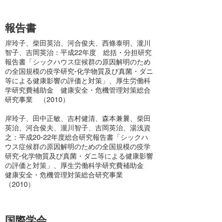
報告書
岸玲子、柴田英治、河合俊夫、西條泰明、瀧川
智子、吉岡英治：平成22年度 総括・分担研究
報告書「シックハウス症候群の原因解明のため
の全国規模の疫学研究-化学物質及び真菌・ダニ
等による健康影響の評価と対策」、厚生労働科
学研究費補助金 健康安全・危機管理対策総合
研究事業 （2010）
岸玲子、田中正敏、吉村健清、森本兼曩、柴田
英治、河合俊夫、瀧川智子、吉岡英治、湯浅資
之：平成20-22年度総合研究報告書「シックハ
ウス症候群の原因解明のための全国規模の疫学
研究-化学物質及び真菌・ダニ等による健康影響
の評価と対策」、厚生労働科学研究費補助金
健康安全・危機管理対策総合研究事業
（2010）
国際学会