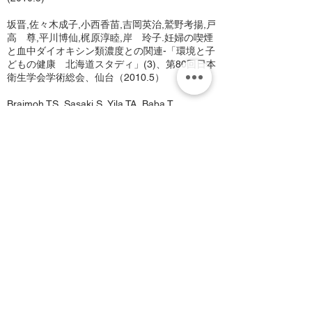
坂晋,佐々木成子,小西香苗,吉岡英治,鷲野考揚,戸
高 尊,平川博仙,梶原淳睦,岸 玲子.妊婦の喫煙
と血中ダイオキシン類濃度との関連-「環境と子
どもの健康 北海道スタディ」(3)、第80回日本
衛生学会学術総会、仙台（2010.5）
Braimoh TS, Sasaki S, Yila TA, Baba T,
Miyashita C, Okada E, Kashino I, Kobayashi S,
Yoshioka E, Kishi R; Self-Reported Exposure to
Environmental Tobacco Smoke and Plasma
Cotinine during Pregnancy-The Hokkaido
Study on Environment and Children’s Health
(6) -、第80回日本衛生学会学術総会、仙台
（2010.5）
宮下ちひろ,佐々木成子,鷲野考揚,小西香苗,岡田
恵美子,吉岡英治,湯浅資之,梶原淳睦,戸髙尊,岸玲
子.母体血中ダイオキシン類の異性体濃度と乳幼
児期の感染症との関連-「環境と子どもの健康
北海道スタディ」(2)、第80回日本衛生学会学術
総会、仙台 （2010.5）