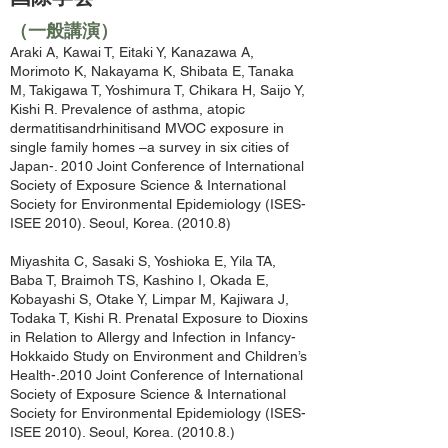
（一般講演）
Araki A, Kawai T, Eitaki Y, Kanazawa A,
Morimoto K, Nakayama K, Shibata E, Tanaka
M, Takigawa T, Yoshimura T, Chikara H, Saijo Y,
Kishi R. Prevalence of asthma, atopic
dermatitisandrhinitisand MVOC exposure in
single family homes –a survey in six cities of
Japan-. 2010 Joint Conference of International
Society of Exposure Science & International
Society for Environmental Epidemiology (ISES-
ISEE 2010). Seoul, Korea. (2010.8)
Miyashita C, Sasaki S, Yoshioka E, Yila TA,
Baba T, Braimoh TS, Kashino I, Okada E,
Kobayashi S, Otake Y, Limpar M, Kajiwara J,
Todaka T, Kishi R. Prenatal Exposure to Dioxins
in Relation to Allergy and Infection in Infancy-
Hokkaido Study on Environment and Children’s
Health-.2010 Joint Conference of International
Society of Exposure Science & International
Society for Environmental Epidemiology (ISES-
ISEE 2010). Seoul, Korea. (2010.8.)