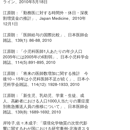
ライン、2010年5月18日
江原朗：「勤務医に対する時間外・休日・深夜
割増賃金の推計」、Japan Medicine、2010年
12月1日
江原朗：「医師給与の国際比較」、日本医師会
雑誌、139(1): 86-88, 2010
江原朗：「小児科医師1人あたりの年少人口
2035年には2005年の6割弱」、日本小児科学会
雑誌、114(5):891-895, 2010
江原朗：「将来の医師数増加に関する推計 今
後10～15年は小児科医師不足が続く」、日本小
児科学会雑誌、114(12):
1928-1933
, 2010
江原朗：「新生児、乳幼児、学童・生徒、成
人、高齢者における人口1000人当たりの重症度
別救急搬送人員の推移について」、日本医師会
雑誌、139(8):
1689-1692
, 2010
岸玲子,佐々木成子: 「環境化学物質の次世代影
響に関するわが国における研究事例-北海道スタ