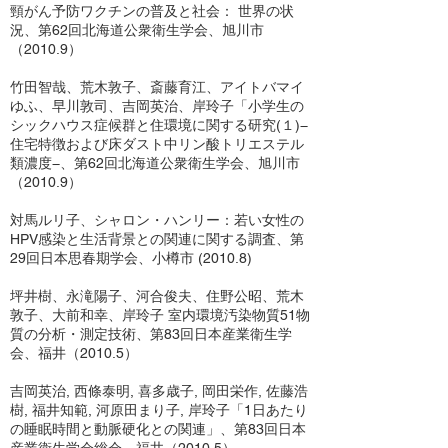
頸がん予防ワクチンの普及と社会： 世界の状
況、第62回北海道公衆衛生学会、旭川市
（2010.9）
竹田智哉、荒木敦子、斎藤育江、アイトバマイ
ゆふ、早川敦司、吉岡英治、岸玲子「小学生の
シックハウス症候群と住環境に関する研究(１)−
住宅特徴および床ダスト中リン酸トリエステル
類濃度−、第62回北海道公衆衛生学会、旭川市
（2010.9）
対馬ルリ子、シャロン・ハンリー：若い女性の
HPV感染と生活背景との関連に関する調査、第
29回日本思春期学会、小樽市 (2010.8)
坪井樹、永滝陽子、河合俊夫、住野公昭、荒木
敦子、大前和幸、岸玲子 室内環境汚染物質51物
質の分析・測定技術、第83回日本産業衛生学
会、福井（2010.5）
吉岡英治, 西條泰明, 喜多歳子, 岡田栄作, 佐藤浩
樹, 福井知範, 河原田まり子, 岸玲子「1日あたり
の睡眠時間と動脈硬化との関連」、第83回日本