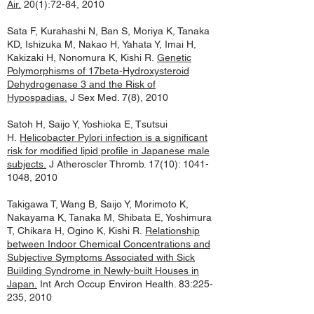
Air.
20(1):72-84, 2010
Sata F, Kurahashi N, Ban S, Moriya K, Tanaka
KD, Ishizuka M, Nakao H, Yahata Y, Imai H,
Kakizaki H, Nonomura K, Kishi R.
Genetic
Polymorphisms of 17beta-Hydroxysteroid
Dehydrogenase 3 and the Risk of
Hypospadias.
J Sex Med. 7(8), 2010
Satoh H, Saijo Y, Yoshioka E, Tsutsui
H.
Helicobacter Pylori infection is a significant
risk for modified lipid profile in Japanese male
subjects.
J Atheroscler Thromb. 17(10):
1041-
1048
, 2010
Takigawa T, Wang B, Saijo Y, Morimoto K,
Nakayama K, Tanaka M, Shibata E, Yoshimura
T, Chikara H, Ogino K, Kishi R.
Relationship
between Indoor Chemical Concentrations and
Subjective Symptoms Associated with Sick
Building Syndrome in Newly-built Houses in
Japan.
Int Arch Occup Environ Health. 83:225-
235, 2010