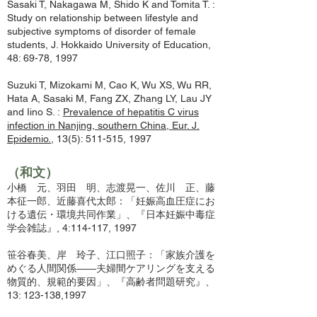
Sasaki T, Nakagawa M, Shido K and Tomita T. :
Study on relationship between lifestyle and
subjective symptoms of disorder of female
students, J. Hokkaido University of Education,
48: 69-78, 1997
Suzuki T, Mizokami M, Cao K, Wu XS, Wu RR,
Hata A, Sasaki M, Fang ZX, Zhang LY, Lau JY
and Iino S. :
Prevalence of hepatitis C virus
infection in Nanjing, southern China, Eur. J.
Epidemio.
, 13(5): 511-515, 1997
（和文）
小橋 元、羽田 明、志渡晃一、佐川 正、藤
本征一郎、近藤喜代太郎：「妊娠高血圧症にお
ける遺伝・環境共同作業」、『日本妊娠中毒症
学会雑誌』, 4:114-117, 1997
笹谷春美、岸 玲子、江口照子：「家族介護を
めぐる人間関係――夫婦間ケアリングを支える
物質的、規範的要因」、『高齢者問題研究』、
13: 123-138,1997