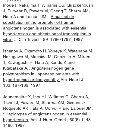
Inoue I, Nakajima T, Williams CS, Quackenbush
J, Puryear R, Powers M, Cheng T, Sharm AM,
Hata A and Lalouel JM. :
A nucleotide
substitution in the promoter of human
angiotensinogen is associated with essential
hypertension and affects basal transcription in
vitro.
, J. Clin. Invest., 99:
1786-1797
, 1997
Ishanov A, Okamoto H, Yoneya K, Watanabe M,
Nakagawa M, Machida M, Onozuka H, Mikami
T, Kawaguchi H, Hata A, Kondo K and
Kitabatake A. :
Angiotensinogen gene
polymorphism in Japanese patients with
hypertrophic cardiomyopathy.
Am. Heart J.,
133: 187-189, 1997
Jeunemaitre X, Inoue I, Willimas C, Charru A,
Tichet J, Powers M, Sharma AM, Gimenez-
Roqueplo AP, Hata A, Corvol P and Lalouel JM.
:
Haplotypes of angiotensinogen in essential
hypertension
, Am. J. Hum. Genet., 60(6):
1448-
1460
, 1997