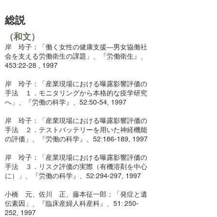
総説
（和文）
岸 玲子：「働く女性の健康支援―男女協働社
会を支える労働衛生の課題」、『労働衛生』、
453:22-28 , 1997
岸 玲子：「産業現場における曝露影響評価の
手法 １．モニタリングから本格的な疫学研究
へ」、『労働の科学』、52:50-54, 1997
岸 玲子：「産業現場における曝露影響評価の
手法 ２．テストバッテリーを用いた神経機能
の評価」、『労働の科学』、52:186-189, 1997
岸 玲子：「産業現場における曝露影響評価の
手法 ３．リスク評価の実際（有機溶剤を中心
に）」、『労働の科学』、52:294-297, 1997
小橋 元、佐川 正、藤本征一郎：「発症と遺
伝素因」、『臨床産婦人科産科』、51: 250-
252, 1997