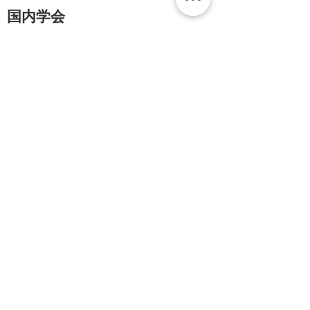
国内学会
（一般講演）
澤田いずみ、佐伯和子、庄田順子：「高齢者の
介護教室におけるグループワークへの参加状況
とその関連要因について」、日本看護科学会
(1997)