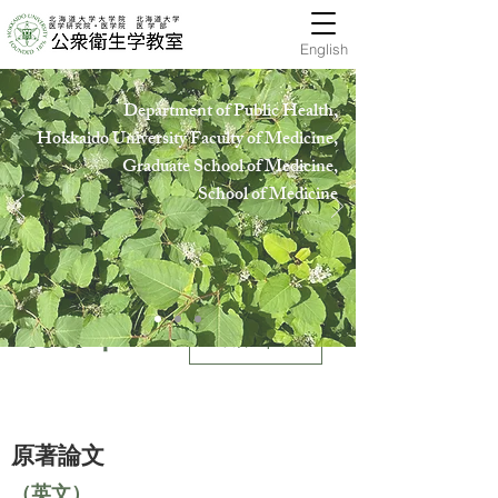
English
Department of Public Health,
Hokkaido University Faculty of Medicine,
Graduate School of Medicine,
School of Medicin
e
1997年
業績Top
原著論文
（英文）