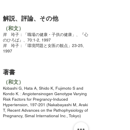
解説、評論、その他
（和文）
岸 玲子：「職場の健康・子供の健康」、『心
のひろば』、70:1-2, 1997
岸 玲子：「環境問題と女医の観点」23-25,
1997
著書
（和文）
Kobashi G, Hata A, Shido K, Fujimoto S and
Kondo K. : Angiotensinogen Genotype Varying
Risk Factors for Pregrancy-Induced
Hypertension, 197-201 (Nakabayashi M, Araki
T, Recent Advances on the Pathophysiology of
Pregnancy, Simal International Inc., Tokyo)