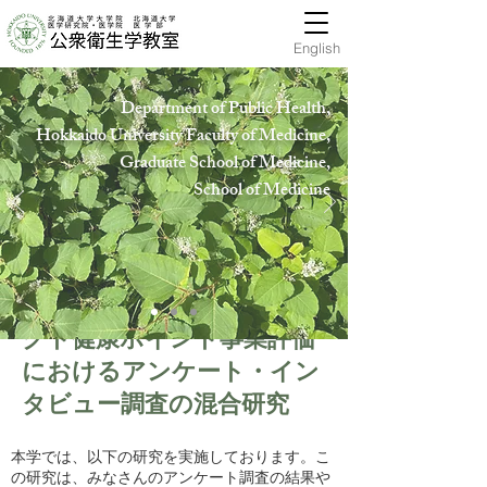
English
Department of Public Health,
Hokkaido University Faculty of Medicine,
Graduate School of Medicine,
School of Medicin
e
中札内村七色献立プロジェ
クト健康ポイント事業評価
におけるアンケート・イン
タビュー調査の混合研究
本学では、以下の研究を実施しております。こ
の研究は、みなさんのアンケート調査の結果や