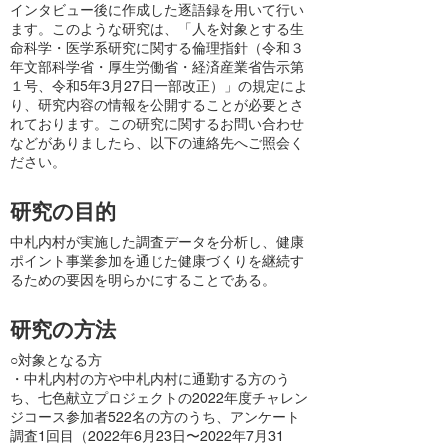
インタビュー後に作成した逐語録を用いて行い
ます。このような研究は、「人を対象とする生
命科学・医学系研究に関する倫理指針（令和３
年文部科学省・厚生労働省・経済産業省告示第
１号、令和5年3月27日一部改正）」の規定によ
り、研究内容の情報を公開することが必要とさ
れております。この研究に関するお問い合わせ
などがありましたら、以下の連絡先へご照会く
ださい。
研究の目的
中札内村が実施した調査データを分析し、健康
ポイント事業参加を通じた健康づくりを継続す
るための要因を明らかにすることである。
研究の方法
○対象となる方
・中札内村の方や中札内村に通勤する方のう
ち、七色献立プロジェクトの2022年度チャレン
ジコース参加者522名の方のうち、アンケート
調査1回目（2022年6月23日〜2022年7月31