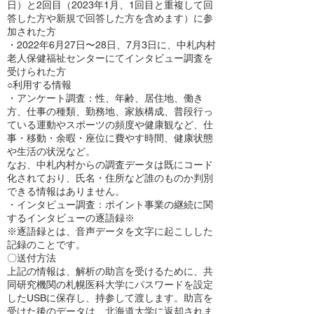
日）と2回目（2023年1月、1回目と重複して回
答した方や新規で回答した方を含めます）に参
加された方
・2022年6月27日〜28日、7月3日に、中札内村
老人保健福祉センターにてインタビュー調査を
受けられた方
○利用する情報
・アンケート調査：性、年齢、居住地、働き
方、仕事の種類、勤務地、家族構成、普段行っ
ている運動やスポーツの頻度や健康観など、仕
事・移動・余暇・座位に費やす時間、健康状態
や生活の状況など。
なお、中札内村からの調査データは既にコード
化されており、氏名・住所など誰のものか判別
できる情報はありません。
・インタビュー調査：ポイント事業の継続に関
するインタビューの逐語録※
※逐語録とは、音声データを文字に起こしした
記録のことです。
〇送付方法
上記の情報は、解析の助言を受けるために、共
同研究機関の札幌医科大学にパスワードを設定
したUSBに保存し、持参して渡します。助言を
受けた後のデータは、北海道大学に返却されま