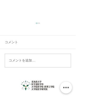
コメント
コメントを追加…
6月10日（水）歓送迎会を
医学展出展のお
行いました！
―「未来につな
の健康を考えよ
者募集中