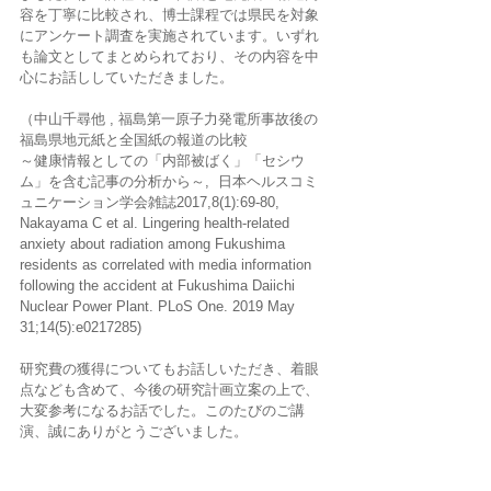
容を丁寧に比較され、博士課程では県民を対象
にアンケート調査を実施されています。いずれ
も論文としてまとめられており、その内容を中
心にお話ししていただきました。
（中山千尋他 , 福島第一原子力発電所事故後の
福島県地元紙と全国紙の報道の比較 
～健康情報としての「内部被ばく」「セシウ
ム」を含む記事の分析から～,  日本ヘルスコミ
ュニケーション学会雑誌2017,8(1):69-80,    
Nakayama C et al. Lingering health-related 
anxiety about radiation among Fukushima 
residents as correlated with media information 
following the accident at Fukushima Daiichi 
Nuclear Power Plant. PLoS One. 2019 May 
31;14(5):e0217285)
研究費の獲得についてもお話しいただき、着眼
点なども含めて、今後の研究計画立案の上で、
大変参考になるお話でした。このたびのご講
演、誠にありがとうございました。