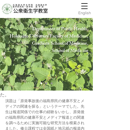
English
Department of Public Health,
Hokkaido University Faculty of Medicine,
Graduate School of Medicine,
School of Medicin
e
publichealth-offic
2023年8月3日
7/27（木）福島県立医科大の中山千尋先生を
お招きし、特別セミナーを開催いたしまし
た。
演題は「原発事故後の福島県民の健康不安とメ
ディアの関連を探る」というテーマでした。先
生は報道関係での仕事の経験をいかし、原発後
の福島県民の健康不安とメディア報道との関連
を調べるために実施可能な研究方法を模索され
ました。修士課程では全国紙と地元紙の報道内