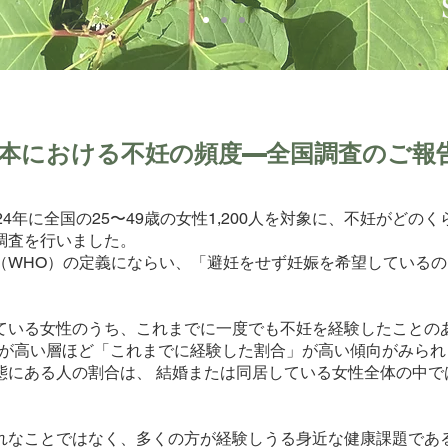
本における不妊の頻度—全国調査のご報
4年に全国の25〜49歳の女性1,200人を対象に、不妊がどの
調査を行いました。
（WHO）の定義にならい、「避妊をせず妊娠を希望しているの
いる女性のうち、これまでに一度でも不妊を経験したことのある人
齢が高い層ほど「これまでに経験した割合」が高い傾向がみら
にある人の割合は、 結婚または同居している女性全体の中では
れなことではなく、多くの方が経験しうる身近な健康課題であ