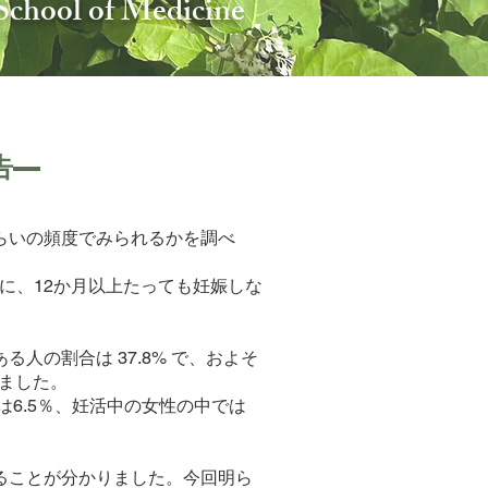
School of Medicin
e
告—
くらいの頻度でみられるかを調べ
に、12か月以上たっても妊娠しな
の割合は 37.8% で、およそ
れました。
6.5％、妊活中の女性の中では
ることが分かりました。今回明ら