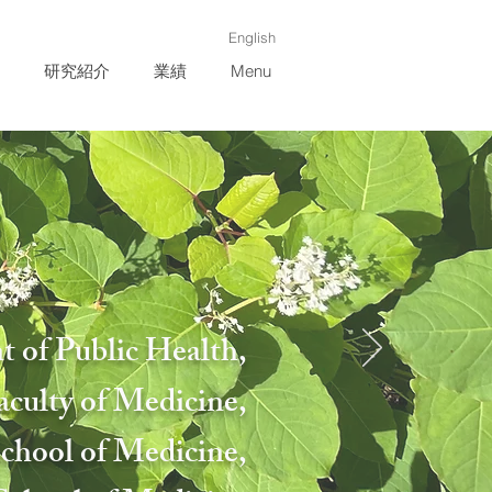
English
研究紹介
業績
Menu
 of Public Health,
culty of Medicine,
chool of Medicine,