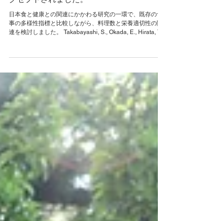
日本食と健康との関連にかかわる研究の一環で、既存の食
事の多様性指標と比較しながら、料理数と栄養適切性の関
連を検討しました。 Takabayashi, S., Okada, E., Hirata, T.,
Takimoto, H., Nakamura, M., Sasaki,...