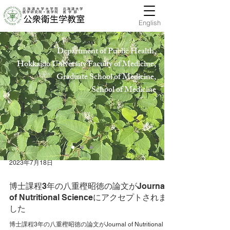
English
Department of Public Health,
Hokkaido University Faculty of Medicine,
Graduate School of Medicine,
School of Medicin
e
2023年7月18日
博士課程3年の八重樫昭徳の論文がJournal
of Nutritional Scienceにアクセプトされま
した
博士課程3年の八重樫昭徳の論文がJournal of Nutritional